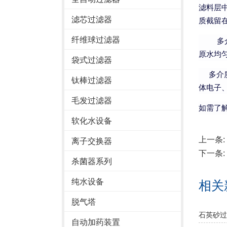
滤料层
滤芯过滤器
质截留
纤维球过滤器
多介质
原水均
袋式过滤器
多介质
钛棒过滤器
体电子
毛发过滤器
如需了
软化水设备
上一条:
离子交换器
下一条:
杀菌器系列
纯水设备
相关
脱气塔
石英砂过
自动加药装置