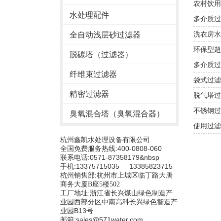
农村饮用
水处理配件
多介质过
洗衣房水
全自动浅层砂过滤器
环保型超
脱碳塔（过滤器）
多介质过
纤维束过滤器
袋式过滤
精密过滤器
脱气塔过
不锈钢过
臭氧混合塔（臭氧混合器）
使用过滤
杭州鑫凯水处理设备有限公司
全国免费服务热线:400-0808-060
联系电话:0571-87358179&nbsp
手机:13375715035 13385823715
杭州销售部:
杭州市上城区临丁路大唐
商务大厦B座5楼502
工厂地址:浙江省长兴煤山绿色制造产
业园西部分区中南高科长兴绿色智造产
业园B13号
邮箱:sales@571water.com