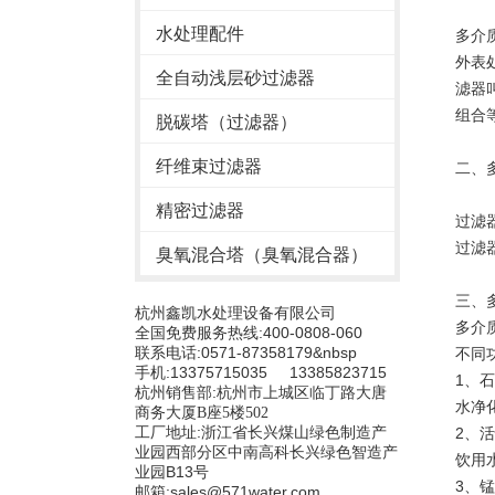
水处理配件
多介
外表
全自动浅层砂过滤器
滤器
组合
脱碳塔（过滤器）
纤维束过滤器
二、
精密过滤器
过滤
过滤
臭氧混合塔（臭氧混合器）
三、
杭州鑫凯水处理设备有限公司
多介
全国免费服务热线:400-0808-060
联系电话:0571-87358179&nbsp
不同
手机:13375715035 13385823715
1、
杭州销售部:
杭州市上城区临丁路大唐
水净
商务大厦B座5楼502
工厂地址:浙江省长兴煤山绿色制造产
2、
业园西部分区中南高科长兴绿色智造产
饮用
业园B13号
3、
邮箱:sales@571water.com