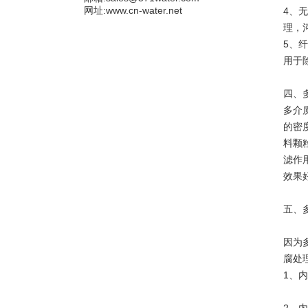
网址:www.cn-water.net
4、
理，
5、
用于
四、
多介
的密
料颗
滤作
效果
五、
因为
腐处
1、