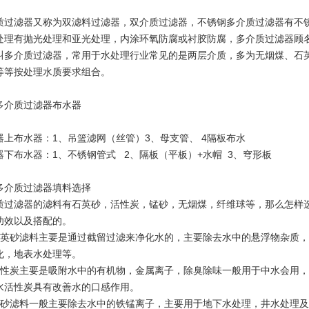
质过滤器又称为双滤料过滤器，双介质过滤器，不锈钢多介质过滤器有不锈钢
处理有抛光处理和亚光处理，内涂环氧防腐或衬胶防腐，多介质过滤器顾
叫多介质过滤器，常用于水处理行业常见的是两层介质，多为无烟煤、石
等等按处理水质要求组合。
多介质过滤器布水器
器上布水器：1、吊篮滤网（丝管）3、母支管、 4隔板布水
器下布水器：1、不锈钢管式 2、隔板（平板）+水帽 3、穹形板
多介质过滤器填料选择
质过滤器的滤料有石英砂，活性炭，锰砂，无烟煤，纤维球等，那么怎样
功效以及搭配的。
石英砂滤料主要是通过截留过滤来净化水的，主要除去水中的悬浮物杂质
化，地表水处理等。
活性炭主要是吸附水中的有机物，金属离子，除臭除味一般用于中水会用，
水活性炭具有改善水的口感作用。
锰砂滤料一般主要除去水中的铁锰离子，主要用于地下水处理，井水处理