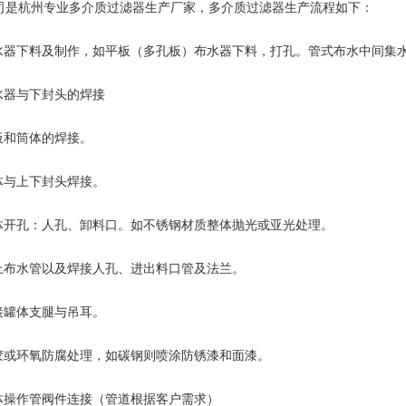
司是杭州专业多介质过滤器生产厂家，多介质过滤器生产流程如下：
布水器下料及制作，如平板（多孔板）布水器下料，打孔。管式布水中间集
布水器与下封头的焊接
卷板和筒体的焊接。
筒体与上下封头焊接。
罐体开孔：人孔、卸料口。如不锈钢材质整体抛光或亚光处理。
装上布水管以及焊接人孔、进出料口管及法兰。
焊接罐体支腿与吊耳。
衬胶或环氧防腐处理，如碳钢则喷涂防锈漆和面漆。
本体操作管阀件连接（管道根据客户需求）