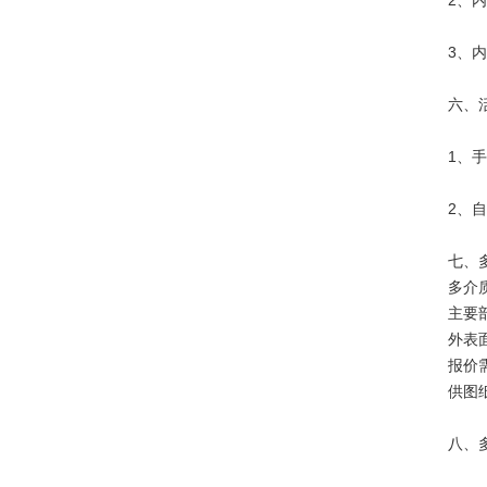
2、
3、
六、
1、
2、
七、
多介
主要
外表
报价
供图
八、