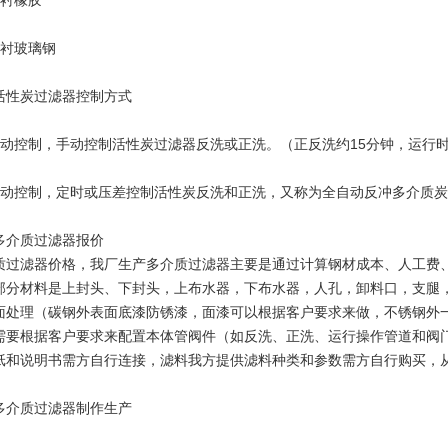
内衬橡胶
内衬玻璃钢
活性炭过滤器控制方式
手动控制，手动控制活性炭过滤器反洗或正洗。（正反洗约15分钟，运行
自动控制，定时或压差控制活性炭反洗和正洗，又称为全自动反冲多介质
多介质过滤器报价
质过滤器价格，我厂生产多介质过滤器主要是通过计算钢材成本、人工费
部分材料是上封头、下封头，上布水器，下布水器，人孔，卸料口，支腿
面处理（碳钢外表面底漆防锈漆，面漆可以根据客户要求来做，不锈钢外
需要根据客户要求来配置本体管阀件（如反洗、正洗、运行操作管道和阀
纸和说明书需方自行连接，滤料我方提供滤料种类和参数需方自行购买，
多介质过滤器制作生产