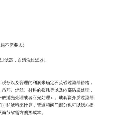
时候不需要人）
炭过滤器，自清洗过滤器。
、税务以及合理的利润来确定石英砂过滤器价格，
，吊耳、焊丝、材料的损耗等以及内部防腐处理，
一般抛光处理或者亚光处理）。成套多介质过滤器
门）和滤料来计算，管道和阀门部分也可以我方提
从而节省需方购买成本。