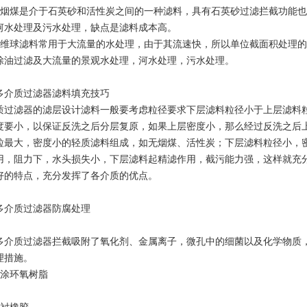
无烟煤是介于石英砂和活性炭之间的一种滤料，具有石英砂过滤拦截功能
河水处理及污水处理，缺点是滤料成本高。
纤维球滤料常用于大流量的水处理，由于其流速快，所以单位截面积处理
除油过滤及大流量的景观水处理，河水处理，污水处理。
多介质过滤器滤料填充技巧
质过滤器的滤层设计滤料一般要考虑粒径要求下层滤料粒径小于上层滤料
度要小，以保证反洗之后分层复原，如果上层密度小，那么经过反洗之后上
粒最大，密度小的轻质滤料组成，如无烟煤、活性炭；下层滤料粒径小，
用，阻力下，水头损失小，下层滤料起精滤作用，截污能力强，这样就充
好的特点，充分发挥了各介质的优点。
多介质过滤器防腐处理
多介质过滤器拦截吸附了氧化剂、金属离子，微孔中的细菌以及化学物质
理措施。
内涂环氧树脂