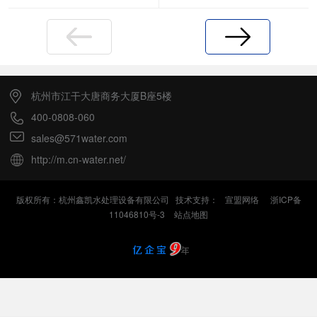
上一页
下一页
杭州市江干大唐商务大厦B座5楼
400-0808-060
sales@571water.com
http://m.cn-water.net/
版权所有：杭州鑫凯水处理设备有限公司 技术支持：
宣盟网络
浙ICP备
11046810号-3
站点地图