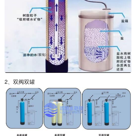
2、双阀双罐