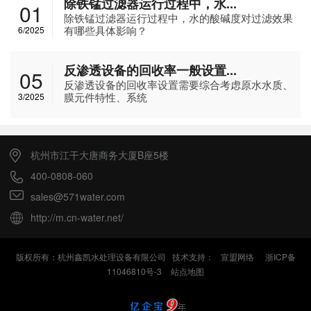
除铁锰过滤器运行过程中，水...
01
除铁锰过滤器运行过程中，水的酸碱度对过滤效果
有哪些具体影响？
6/2025
反渗透设备的回收率一般设置...
05
反渗透设备的回收率设置需要综合考虑原水水质、
膜元件特性、系统
3/2025
杭州市江干大唐商务大厦B座5楼
400-0808-060
sales@571water.com
http://m.cn-water.net/
版权所有：杭州鑫凯水处理设备有限公司 技术支持：
宣盟网络
浙ICP备
11046810号-3
站点地图