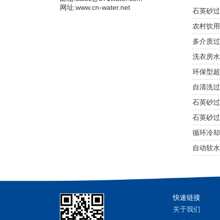
网址:www.cn-water.net
石英砂过
农村饮用
多介质过
洗衣房水
环保型超
自清洗过
石英砂过
石英砂过
循环冷却
自动软水
快速链接
关于我们