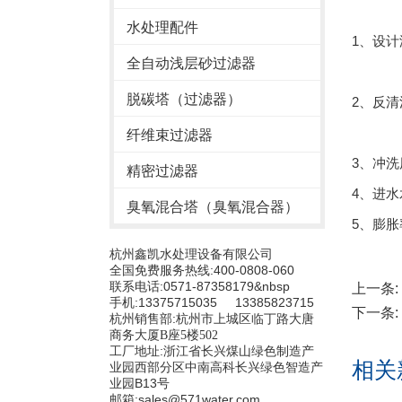
水处理配件
1、设计
全自动浅层砂过滤器
脱碳塔（过滤器）
2、反清
纤维束过滤器
3、冲洗
精密过滤器
4、进水水
臭氧混合塔（臭氧混合器）
5、膨胀
杭州鑫凯水处理设备有限公司
全国免费服务热线:400-0808-060
联系电话:0571-87358179&nbsp
上一条:
手机:13375715035 13385823715
下一条:
杭州销售部:
杭州市上城区临丁路大唐
商务大厦B座5楼502
工厂地址:浙江省长兴煤山绿色制造产
相关
业园西部分区中南高科长兴绿色智造产
业园B13号
邮箱:sales@571water.com