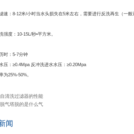
滤速：8-12米/小时当水头损失在5米左右，需要进行反洗再生（一般
洗强度：10-15L/秒•平方米。
历时：5-7分钟
压：≥0.4Mpa 反冲洗进水水压：≥0.20Mpa
率为25%-50%。
自清洗过滤器的性能
脱气塔脱的是什么气
新闻