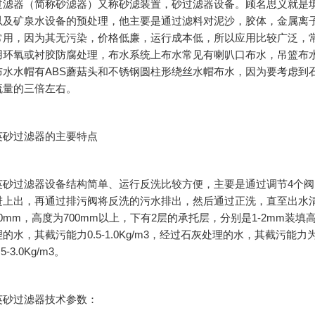
过滤器（简称砂滤器）又称砂滤装置，砂过滤器设备。顾名思义就是
以及矿泉水设备的预处理，他主要是通过滤料对泥沙，胶体，金属离
常用，因为其无污染，价格低廉，运行成本低，所以应用比较广泛，常
用环氧或衬胶防腐处理，布水系统上布水常见有喇叭口布水，吊篮布
布水水帽有ABS蘑菇头和不锈钢圆柱形绕丝水帽布水，因为要考虑到
流量的三倍左右。
英砂过滤器的主要特点
过滤器设备结构简单、运行反洗比较方便，主要是通过调节4个阀
进上出，再通过排污阀将反洗的污水排出，然后通过正洗，直至出水清
-1.0mm，高度为700mm以上，下有2层的承托层，分别是1-2mm装填高在1
的水，其截污能力0.5-1.0Kg/m3，经过石灰处理的水，其截污能力为1
-3.0Kg/m3。
英砂过滤器技术参数：