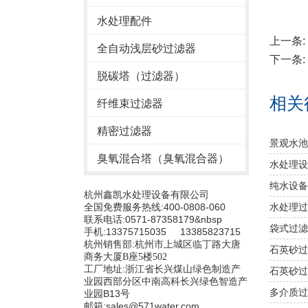
水处理配件
上一条:
全自动浅层砂过滤器
下一条:
脱碳塔（过滤器）
相关
纤维束过滤器
精密过滤器
景观水池
臭氧混合塔（臭氧混合器）
水处理设
纯水设备
杭州鑫凯水处理设备有限公司
全国免费服务热线:400-0808-060
水处理过
联系电话:0571-87358179&nbsp
袋式过滤
手机:13375715035 13385823715
杭州销售部:
杭州市上城区临丁路大唐
石英砂过
商务大厦B座5楼502
工厂地址:浙江省长兴煤山绿色制造产
石英砂过
业园西部分区中南高科长兴绿色智造产
多介质过
业园B13号
邮箱:sales@571water.com