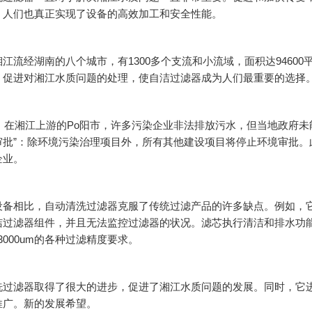
，人们也真正实现了设备的高效加工和安全性能。
江流经湖南的八个城市，有1300多个支流和小流域，面积达9460
？促进对湘江水质问题的处理，使自洁过滤器成为人们最重要的选择
0年，在湘江上游的Po阳市，许多污染企业非法排放污水，但当地政府
审批”：除环境污染治理项目外，所有其他建设项目将停止环境审批。此
企业。
设备相比，自动清洗过滤器克服了传统过滤产品的许多缺点。例如，
洁过滤器组件，并且无法监控过滤器的状况。滤芯执行清洁和排水功
到3000um的各种过滤精度要求。
洗过滤器取得了很大的进步，促进了湘江水质问题的发展。同时，它
推广。新的发展希望。