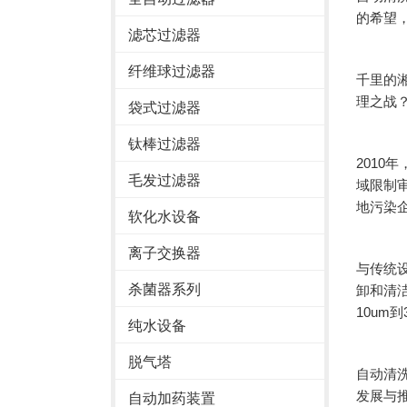
的希望
滤芯过滤器
纤维球过滤器
千里的湘
理之战
袋式过滤器
钛棒过滤器
201
毛发过滤器
域限制
地污染
软化水设备
离子交换器
与传统
杀菌器系列
卸和清
10um
纯水设备
脱气塔
自动清
发展与
自动加药装置