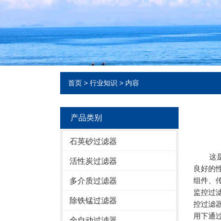
首页
>
行业知识
> 内容
产品类别
石英砂过滤器
这是
活性炭过滤器
良好的
组件、
多介质过滤器
监控过
除铁锰过滤器
控过滤
用下通
全自动过滤器