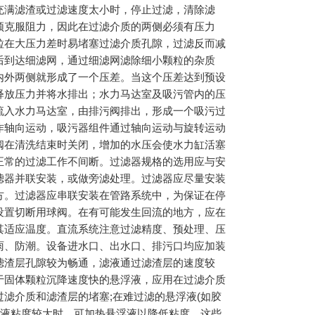
充满滤渣或过滤速度太小时，停止过滤，清除滤
须克服阻力，因此在过滤介质的两侧必须有压力
粒在大压力差时易堵塞过滤介质孔隙，过滤反而减
后到达细滤网，通过细滤网滤除细小颗粒的杂质
内外两侧就形成了一个压差。当这个压差达到预设
释放压力并将水排出；水力马达室及吸污管内的压
流入水力马达室，由排污阀排出，形成一个吸污过
作轴向运动，吸污器组件通过轴向运动与旋转运动
阀在清洗结束时关闭，增加的水压会使水力缸活塞
正常的过滤工作不间断。过滤器规格的选用应与安
滤器并联安装，或做旁滤处理。过滤器应尽量安装
方。过滤器应串联安装在管路系统中，为保证在停
设置切断用球阀。在有可能发生回流的地方，应在
其适应温度。直流系统注意过滤精度、预处理、压
雨、防潮。设备进水口、出水口、排污口均应加装
滤渣层孔隙较为畅通，滤液通过滤渣层的速度较
于固体颗粒沉降速度快的悬浮液，应用在过滤介质
滤介质和滤渣层的堵塞;在难过滤的悬浮液(如胶
滤液粘度较大时，可加热悬浮液以降低粘度。这些