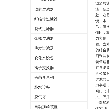
滤渣层
渣，使
滤芯过滤器
差，这
纤维球过滤器
慢。水
后，清
袋式过滤器
值时，
力大幅
钛棒过滤器
程。当
毛发过滤器
的结合
回到其
软化水设备
装管路
在系统
离子交换器
机检修
杀菌器系列
过滤器
力事项
纯水设备
阀门（
大。应
脱气塔
上部加
自动加药装置
体)中