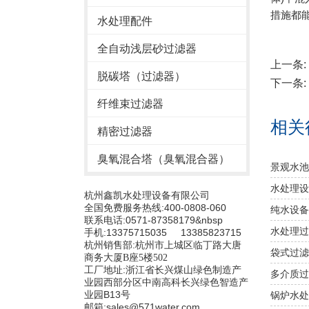
措施都
水处理配件
全自动浅层砂过滤器
上一条:
脱碳塔（过滤器）
下一条:
纤维束过滤器
相关
精密过滤器
臭氧混合塔（臭氧混合器）
景观水池
水处理设
杭州鑫凯水处理设备有限公司
全国免费服务热线:400-0808-060
纯水设备
联系电话:0571-87358179&nbsp
水处理过
手机:13375715035 13385823715
杭州销售部:
杭州市上城区临丁路大唐
袋式过滤
商务大厦B座5楼502
工厂地址:浙江省长兴煤山绿色制造产
多介质过
业园西部分区中南高科长兴绿色智造产
业园B13号
锅炉水处
邮箱:sales@571water.com