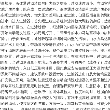
逐渐加厚，液体通过滤渣层的阻力随之增高，过滤速度减小。当滤室
过滤介质再生，以完成一次过滤循环。液体通过滤渣层和过滤介质必
是实现过滤的推动力。增大压力差可以加速过滤，但受压后变形的颗
由进水口进入过滤器，首先经过粗滤芯组件滤掉较大颗粒的杂质，然
水由出水口排出。在过滤过程中，细滤网的内层杂质逐渐堆积，它的
将开始自动清洗过程：排污阀打开，主管组件的水力马达室和水力缸
下降，由于负压作用，通过吸嘴吸取细滤网内壁的污物，由水力马达
水流经水力马达时，带动吸污管进行旋转，由水力缸活塞带动吸污管
将整个滤网内表面完全清洗干净。整个清洗过程将持续数十秒。排污
初始位置，过滤器开始准备下一个冲洗周期。在清洗过程中，过滤机
相匹配，当过滤器流量不能满足管路要求时，可将两个（或多个）过
要保护的地方，入口低压影响使用，因此也应安装在靠近压力源的地
时系统不间断供水，建议系统中设置旁路，过滤器进出口及旁路均应
出口安装止回阀。选型时注意流经全自动自清洗过滤器的水温不超过
，间歇系统注意慎用定时控制型。合理选择安装环境，注意防水、防
排污阀应为快速阀）。悬浮液中的固体颗粒大、粒度均匀时，过滤的
用凝聚剂将微细的颗粒集合成较大的团块，有利于提高过滤速度。对
料的过滤机，使过滤方向与重力方向一致，粗颗粒首先沉降，可减少过
混入如硅藻土、膨胀珍珠岩等较粗的固体颗粒，可使滤渣层变得疏松;