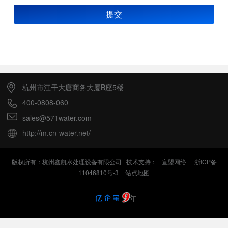
提交
杭州市江干大唐商务大厦B座5楼
400-0808-060
sales@571water.com
http://m.cn-water.net/
版权所有：杭州鑫凯水处理设备有限公司 技术支持：
宣盟网络
浙ICP备
11046810号-3
站点地图