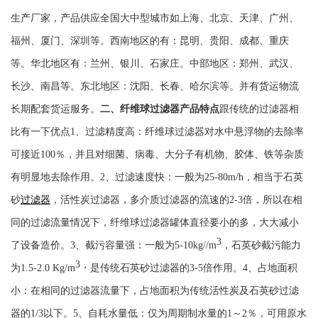
生产厂家，产品
供应全国大中型城市如上海、北京、天津、广州、
福州、厦门、深圳等。西南地区的有：昆明、贵阳、成都、重庆
等。华北地区有：兰州、银川、石家庄。中部地区：郑州、武汉、
长沙、南昌等。东北地区：沈阳、长春、哈尔滨等。并有货运物流
长期配套货运服务。
二、纤维球过滤器产品特点
跟
传统的过滤器相
比有一下优点
1、过滤精度高：纤维球过滤器对水中悬浮物的去除率
可接近100％，并且对细菌、病毒、大分子有机物、胶体、铁等杂质
有明显地去除作用。
2、过滤速度快：一般为25-80m/h，相当于石英
砂
过滤器
，活性炭过滤器，多介质过滤器的流速的2-3倍，所以在相
同的过滤流量情况下，纤维球过滤器罐体直径要小的多，大大减小
3
了设备造价。
3、截污容量强：一般为5-10kg/
/m
，石英砂截污能力
3，
为
1.5
-2.0 Kg
/m
是传统石英砂过滤器的3-5倍作用。
4、占地面积
小：在相同的过滤器流量下，占地面积为传统活性炭及石英砂过滤
器的1/3以下。
5、自耗水量低：仅为周期制水量的1～2％，可用原水