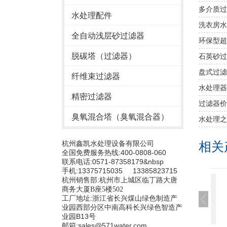
多介质过
水处理配件
洗衣房水
全自动浅层砂过滤器
环保型超
脱碳塔（过滤器）
石英砂过
盘式过滤
纤维束过滤器
水处理器
精密过滤器
​过滤器
臭氧混合塔（臭氧混合器）
水处理之
杭州鑫凯水处理设备有限公司
相关
全国免费服务热线:400-0808-060
联系电话:0571-87358179&nbsp
手机:13375715035 13385823715
杭州销售部:
杭州市上城区临丁路大唐
商务大厦B座5楼502
工厂地址:浙江省长兴煤山绿色制造产
业园西部分区中南高科长兴绿色智造产
业园B13号
邮箱:sales@571water.com