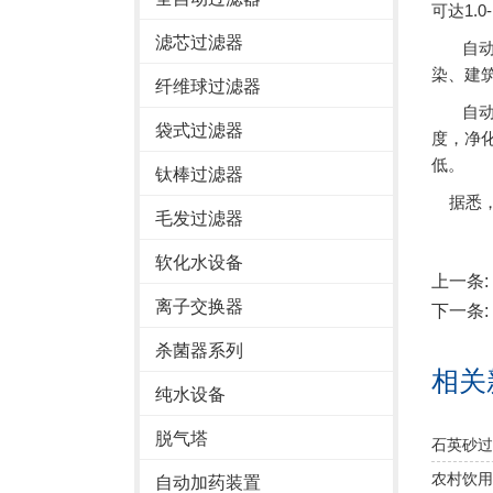
可达1.0
滤芯过滤器
自动反
染、建
纤维球过滤器
自动反
袋式过滤器
度，净
低。
钛棒过滤器
据悉，
毛发过滤器
软化水设备
上一条:
离子交换器
下一条:
杀菌器系列
相关
纯水设备
脱气塔
石英砂过
农村饮用
自动加药装置