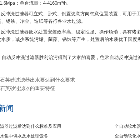
-1.6Mpa；单台流量：4-4160m³/h。
冲洗过滤器可立式、卧式、倒置恣意方向恣意位置装置，可用于工
筑、钢铁、冶金、造纸等各行各业水过滤。
冲洗过滤器废水处置安装效率高、稳定性强、操作烦琐，具有诸多
化水质，减少系统污垢、菌藻、锈蚀等产生，处置后的水质优于国度
自动反冲洗过滤器胜利治污得到了大家的喜爱，往常自动反冲洗过
石英砂过滤器出水要达到什么要求
石英砂过滤器​的重要特征
新闻
滤器过滤后达到什么标准及应用
全自动软水
水集中供水及水处理设备
全自动软化