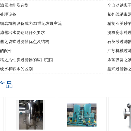
滤器功能及选型
全自动钠离
处理设备
紫外线消毒
细磨粉机设备成为21世纪发展主流
精制石英砂
滤器出水要达到什么要求
洗衣房水处
器之袋式过滤器优点及结构
石英砂过滤
的配件
江苏机械过
价格之活性炭过滤器的应用范围
杀菌设备​之
硬水和软水的区别
盘式过滤器
产品