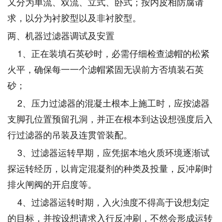
又分为单流、双流、立式、卧式；按内皮相防腐请
求，以分为衬胶型以及非衬胶型。
两、机器过滤器调试及安置
1、正在装填石英砂时，必需仔细检查滤帽的松紧
火平，确保每一一个滤帽紧固无误前方否填装石英
砂；
2、压力过滤器的混凝土根本上施工时，应按滤器
支脚孔位置预留孔洞，并正在根本到达设想强度后入
行过滤器的吊装及连贯管装配。
3、过滤器运转早期，应凭据本地火质环境逐渐试
探运转经历，以肯定混凝剂的种类及投量，反冲刷时
排火闸阀的开启度等。
4、过滤器运转时期，入火浊度不得高于设想划定
的目标，并按设想请求入行反冲刷，不然会形成运转