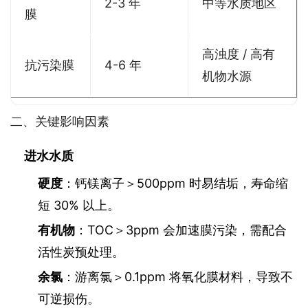
2-3 年
中等水质地区
膜
高浊度 / 高有
抗污染膜
4-6 年
机物水源
二、关键影响因素
进水水质
硬度
：钙镁离子＞500ppm 时易结垢，寿命缩
短 30% 以上。
有机物
：TOC＞3ppm 会加速膜污染，需配合
活性炭预处理。
余氯
：游离氯＞0.1ppm 将氧化膜材料，导致不
可逆损伤。