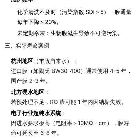
化学清洗不及时（污染指数 SDI＞5）：膜通量
每年下降＞20%。
未定期杀菌：生物膜滋生导致不可逆污染。
三、实际寿命案例
杭州地区
（市政自来水）：
进口膜（如陶氏 BW30-400）通常使用 4-5 年，
国产膜 2-3 年。
北方硬水地区
：
若预处理不足，RO 膜可能 1 年内因结垢失效。
电子行业超纯水系统
：
因进水要求极高（电阻率＞10MΩ・cm），膜寿
命可延长至 6-8 年。