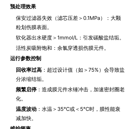
预处理效果
保安过滤器失效（滤芯压差＞0.1MPa）：大颗
粒划伤膜表面。
软化器出水硬度＞1mmol/L：引发碳酸盐结垢。
活性炭吸附饱和：余氯穿透损伤膜元件。
运行参数控制
回收率过高
：超过设计值（如＞75%）会导致盐
分浓缩结垢。
频繁启停
：造成膜元件水锤冲击，加速密封圈老
化。
温度波动
：水温＞35℃或＜5℃时，膜性能衰
减加快。
维护频率