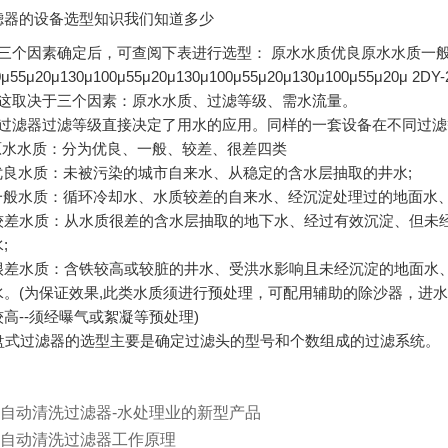
滤器
的设备选型知识我们知道多少
个因素确定后，可查阅下表进行选型： 原水水质优良原水水质一
0μ55μ20μ130μ100μ55μ20μ130μ100μ55μ20μ130μ100μ55μ20μ 2DY-
取决于三个因素：原水水质、过滤等级、需水流量。
式过滤器过滤等级直接决定了用水的应用。同样的一套设备在不同过
水水质：分为优良、一般、较差、很差四类
良水质：未被污染的城市自来水、从稳定的含水层抽取的井水;
般水质：循环冷却水、水质较差的自来水、经沉淀处理过的地面水、
差水质：从水质很差的含水层抽取的地下水、经过有效沉淀、但未
;
差水质：含铁较高或较脏的井水、受洪水影响且未经沉淀的地面水
。(为保证效果,此类水质须进行预处理，可配用辅助的除沙器，进水悬浮
高--须经曝气或絮凝等预处理)
式过滤器的选型主要是确定过滤头的型号和个数组成的过滤系统。
自动清洗过滤器-水处理业的新型产品
自动清洗过滤器工作原理