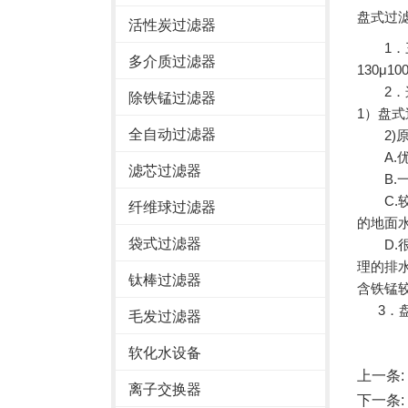
盘式过
活性炭过滤器
1．三
多介质过滤器
130μ10
2．这
除铁锰过滤器
1）盘
全自动过滤器
2)原
A.优
滤芯过滤器
B.一
C.较
纤维球过滤器
的地面水
袋式过滤器
D.很
理的排水
钛棒过滤器
含铁锰较
3．盘
毛发过滤器
软化水设备
上一条:
离子交换器
下一条: