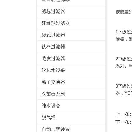
滤芯过滤器
按照差
纤维球过滤器
1下级
袋式过滤器
滤器，
钛棒过滤器
毛发过滤器
2中级
系列、禹
软化水设备
离子交换器
3下级
器，YC
杀菌器系列
纯水设备
上一条:
脱气塔
下一条:
自动加药装置