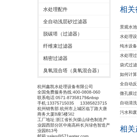
相关
水处理配件
全自动浅层砂过滤器
景观水池
脱碳塔（过滤器）
水处理设
纤维束过滤器
纯水设备
水处理过
精密过滤器
袋式过滤
臭氧混合塔（臭氧混合器）
如何计算
全自动反
杭州鑫凯水处理设备有限公司
全国免费服务热线:400-0808-060
微孔膜过
联系电话:0571-87358179&nbsp
自动清洗
手机:13375715035 13385823715
杭州销售部:
杭州市上城区临丁路大唐
污水和废
商务大厦B座5楼502
工厂地址:浙江省长兴煤山绿色制造产
业园西部分区中南高科长兴绿色智造产
相关
业园B13号
邮箱:sales@571water.com