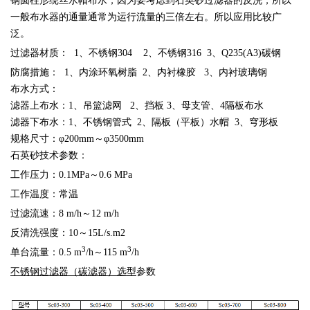
钢圆柱形绕丝水帽布水，因为要考虑到石英砂过滤器的反洗，所以
一般布水器的通量通常为运行流量的三倍左右。所以应用比较广
泛。
过滤器材质： 1、不锈钢304 2、不锈钢316 3、Q235(A3)碳钢
防腐措施： 1、内涂环氧树脂 2、内衬橡胶 3、内衬玻璃钢
布水方式：
滤器上布水：1、吊篮滤网 2、挡板 3、母支管、4隔板布水
滤器下布水：1、不锈钢管式 2、隔板（平板）水帽 3、穹形板
规格尺寸：φ200mm～φ3500mm
石英砂技术参数：
工作压力：0.1MPa～0.6 MPa
工作温度：常温
过滤流速：8 m/h～12 m/h
反清洗强度：10～15L/s.m2
3
3
单台流量：0.5 m
/h～115 m
/h
不锈钢过滤器（碳滤器）选型
参数