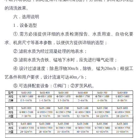
的清洗效果。
六．选用说明
1
．设备选型
①
.
需方必须提供详细的水质检测报告、水质用途、自动化要
求、机房尺寸等基本参数，以便供方提供详细的选型；
②
.
滤前水质为经过混凝处理的地表水；
③
.
滤前水质为含铁、锰地下水时，应先进行曝气处理；
④
.
设计过滤速度：除悬浮物
30m/h
，除铁、锰为
20m/h
；根据工
艺条件和用户要求，设计流速可达
40m
／
h
；
⑤
.
可选择配套设备：①阀门；②罗茨风机。