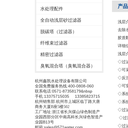
产品
水处理配件
全自动浅层砂过滤器
浅层
去除
脱碳塔（过滤器）
胶质
纤维束过滤器
详细
浅层
精密过滤器
◇过
臭氧混合塔（臭氧混合器）
◇可
◇反
杭州鑫凯水处理设备有限公司
◇可
全国免费服务热线:400-0808-060
联系电话:0571-87358179&nbsp
◇系
手机:13375715035 13385823715
杭州销售部:
杭州市上城区临丁路大唐
◇系
商务大厦B座5楼502
◇过
工厂地址:浙江省长兴煤山绿色制造产
业园西部分区中南高科长兴绿色智造产
◇过
业园B13号
◇过
邮箱:sales@571water.com