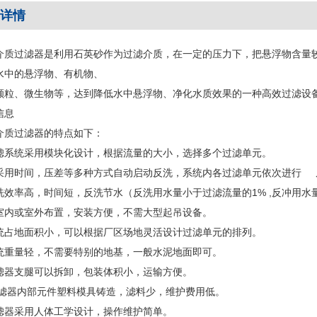
详情
介质过滤器是利用石英砂作为过滤介质，在一定的压力下，把悬浮物含量
水中的悬浮物、有机物、
颗粒、微生物等，达到降低水中悬浮物、净化水质效果的一种高效过滤设
信息
介质过滤器的特点如下：
滤系统采用模块化设计，根据流量的大小，选择多个过滤单元。
采用时间，压差等多种方式自动启动反洗，系统内各过滤单元依次进行 
洗效率高，时间短，反洗节水（反洗用水量小于过滤流量的1% ,反冲用水
室内或室外布置，安装方便，不需大型起吊设备。
统占地面积小，可以根据厂区场地灵活设计过滤单元的排列。
统重量轻，不需要特别的地基，一般水泥地面即可。
滤器支腿可以拆卸，包装体积小，运输方便。
滤器内部元件塑料模具铸造，滤料少，维护费用低。
滤器采用人体工学设计，操作维护简单。