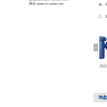
网址:www.cn-water.net
油、
三、
碳钢篮式过滤器
询盘