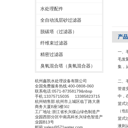
水处理配件
全自动浅层砂过滤器
脱碳塔（过滤器）
产品
纤维束过滤器
一、
精密过滤器
毛发
臭氧混合塔（臭氧混合器）
集，
杭州鑫凯水处理设备有限公司
二、
全国免费服务热线:400-0808-060
管道
联系电话:0571-87358179&nbsp
手机:13375715035 13385823715
中，
杭州销售部:
杭州市上城区临丁路大唐
篮式
商务大厦B座5楼502
（包
工厂地址:浙江省长兴煤山绿色制造产
业园西部分区中南高科长兴绿色智造产
篮式
业园B13号
液则
邮箱:sales@571water.com