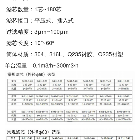
滤芯数量：1芯~180芯
滤芯接口：平压式、插入式
过滤精度：3μｍ~100μｍ
滤芯长度：10″~60″
简体材质：304、316L、Q235衬胶、Q235衬塑
单台流量：0.1m3/h~300m3/h