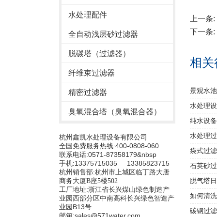
水处理配件
上一条:
下一条:
全自动浅层砂过滤器
脱碳塔（过滤器）
相关
纤维束过滤器
景观水池
精密过滤器
水处理设
臭氧混合塔（臭氧混合器）
纯水设备
水处理过
杭州鑫凯水处理设备有限公司
全国免费服务热线:400-0808-060
袋式过滤
联系电话:0571-87358179&nbsp
手机:13375715035 13385823715
石英砂过
杭州销售部:
杭州市上城区临丁路大唐
脱气塔日
商务大厦B座5楼502
工厂地址:浙江省长兴煤山绿色制造产
如何清洗
业园西部分区中南高科长兴绿色智造产
业园B13号
碳钢过滤
邮箱:sales@571water.com