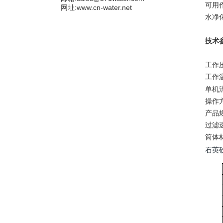
可用
网址:www.cn-water.net
水净
技术
工作压
工作
单机流量
操作
产品规
过滤速
筒体材
石英