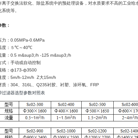
作离子交换法软化、除盐系统中的预处理设备，对水质要求不高的工业给
化系统等。
参数：
力：0.05MPa-0.6MPa
温度：
℃～40℃
５
：0.5 m&sup3;/h -125 m&sup3;/h
方式：手动或自动控制
格：ф173-ф3500
度：5m/h-12m/h Z大15m/h
质：304、316L、Q235衬胶、衬塑、涂环氧、FRP
砂过滤器选型参数对照表