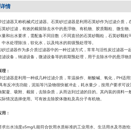
详情
砂过滤器又称机械式过滤器。石英砂过滤器是利用石英砂作为过滤介质，
石英砂过滤，有效的截留除去水中的悬浮物、有机物、胶质颗粒、微生物
水量和出水要求，需配备不同目数（不同直径的石英砂颗粒，石英砂颗粒可选
、中水处理除浊，软化水，以及纯水的前级预处理等。
砂过滤器作为多介质过滤器中的一种过滤方式，常常与活性炭过滤器一
超滤设备，纳滤设备，微滤设备等的前期预处理，用于去除水中的悬浮物
原理：
砂过滤器是利用一种或几种过滤介质，常温操作、耐酸碱、氧化，PH适用范
且具有反冲洗功能，泥垢等污染物很快被冲走，耗水量少，按用户要求可设
触絮凝、吸附、截留，去除杂质，从而达到过滤的目的。其内装的填料一
实际情况选择使用。可有效去除胶体微粒及高分子有机物。
应用：
要求出水浊度≤5mg/L能符合饮用水质标准的工业用水、生活用水及市政