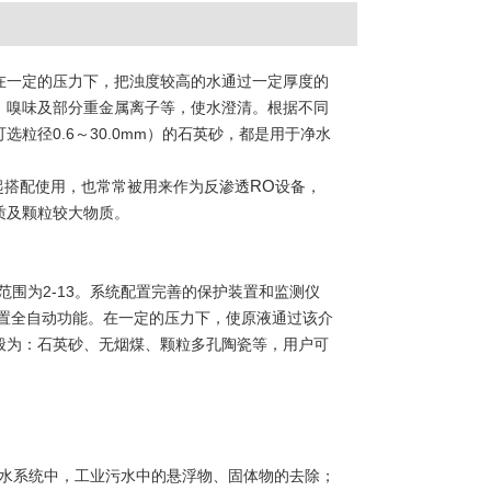
在一定的压力下，把浊度较高的水通过一定厚度的
、嗅味及部分重金属离子等，使水澄清。根据不同
粒径0.6～30.0mm）的石英砂，都是用于净水
起搭配使用，也常常被用来作为反渗透
RO
设备，
质及颗粒较大物质。
围为2-13。系统配置完善的保护装置和监测仪
置全自动功能。在一定的压力下，使原液通过该介
般为：石英砂、无烟煤、颗粒多孔陶瓷等，用户可
给水系统中，工业污水中的悬浮物、固体物的去除；