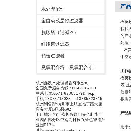
产品
水处理配件
全自动浅层砂过滤器
石英
粒状
脱碳塔（过滤器）
的产
处理
纤维束过滤器
石英
精密过滤器
中空
臭氧混合塔（臭氧混合器）
工作
石英
杭州鑫凯水处理设备有限公司
表,
全国免费服务热线:400-0808-060
质接
联系电话:0571-87358179&nbsp
手机:13375715035 13385823715
根据
杭州销售部:
杭州市上城区临丁路大唐
商务大厦B座5楼502
产品
工厂地址:浙江省长兴煤山绿色制造产
业园西部分区中南高科长兴绿色智造产
业园B13号
用于
邮箱:sales@571water.com