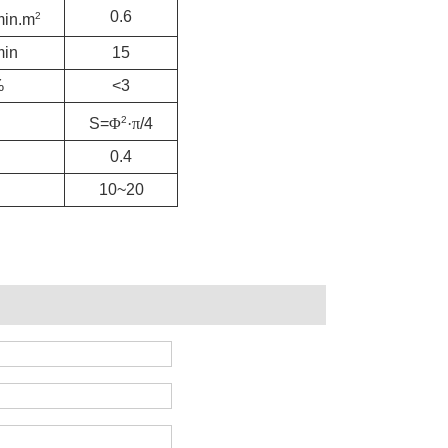
0.6
2
min.m
min
15
%
<3
2
S=
Φ
·π
/4
0.4
10~20