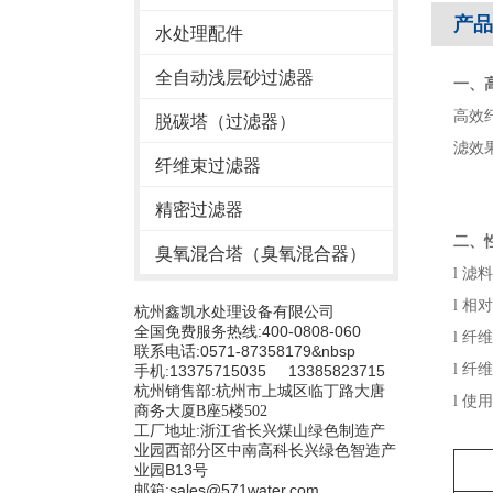
产品
水处理配件
全自动浅层砂过滤器
一、
高效
脱碳塔（过滤器）
滤效
纤维束过滤器
精密过滤器
二、
臭氧混合塔（臭氧混合器）
l
滤料
l
相对
杭州鑫凯水处理设备有限公司
全国免费服务热线:400-0808-060
l
纤维
联系电话:0571-87358179&nbsp
l
纤维
手机:13375715035 13385823715
杭州销售部:
杭州市上城区临丁路大唐
l
使用
商务大厦B座5楼502
工厂地址:浙江省长兴煤山绿色制造产
业园西部分区中南高科长兴绿色智造产
业园B13号
邮箱:sales@571water.com