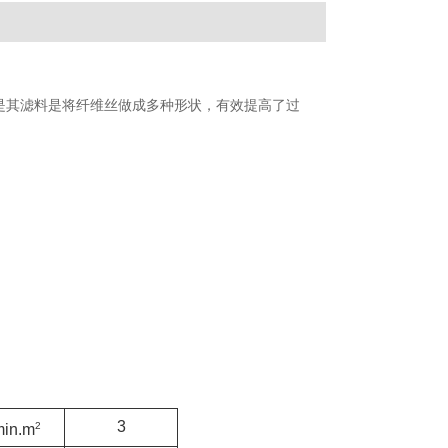
是其滤料是将纤维丝做成多种形状，有效提高了过
3
2
min.m