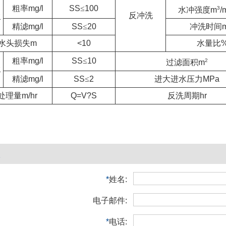
粗率
mg/l
SS
≤
100
3
水冲强度
m
/
反冲洗
水
精滤
mg/l
SS
≤
20
冲洗时间
水头损失
m
<10
水量比
粗率
mg/l
SS
≤
10
2
过滤面积
m
水
精滤
mg/l
SS
≤
2
进大进水压力
MPa
处理量
m/hr
Q=V?S
反洗周期
hr
*
姓名:
电子邮件:
*
电话: