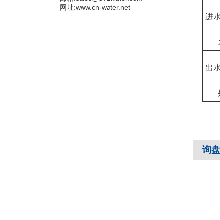
网址:www.cn-water.net
进
出
询盘