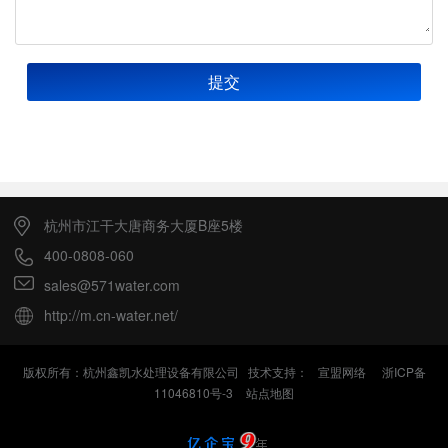
提交
杭州市江干大唐商务大厦B座5楼
400-0808-060
sales@571water.com
http://m.cn-water.net/
版权所有：杭州鑫凯水处理设备有限公司 技术支持：
宣盟网络
浙ICP备
11046810号-3
站点地图