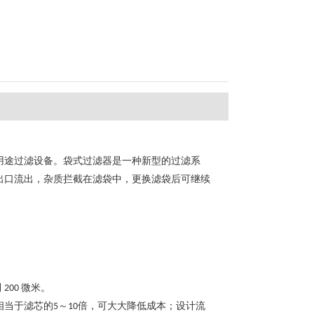
用途过滤设备。袋式过滤器是一种新型的过滤系
出口流出，杂质拦截在滤袋中，更换滤袋后可继续
到
微米。
200
相当于滤芯的
～
倍，可大大降低成本；设计流
5
10