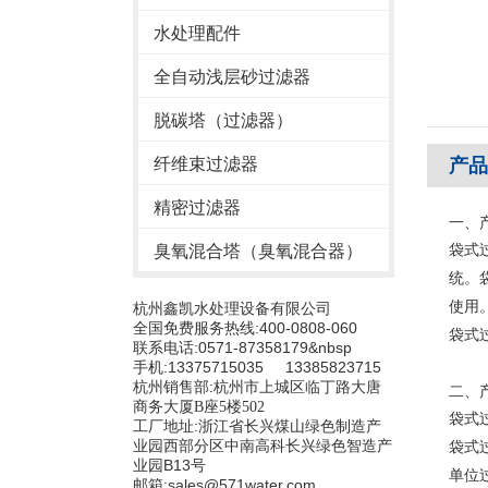
水处理配件
全自动浅层砂过滤器
脱碳塔（过滤器）
纤维束过滤器
产品
精密过滤器
一、
臭氧混合塔（臭氧混合器）
袋式
统。
使用
杭州鑫凯水处理设备有限公司
全国免费服务热线:400-0808-060
袋式
联系电话:0571-87358179&nbsp
手机:13375715035 13385823715
杭州销售部:
杭州市上城区临丁路大唐
二、
商务大厦B座5楼502
袋式
工厂地址:浙江省长兴煤山绿色制造产
业园西部分区中南高科长兴绿色智造产
袋式
业园B13号
单位
邮箱:sales@571water.com