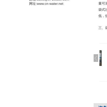
网址:www.cn-water.net
量可
袋式
低，
三、
体化污水处理设备
膜分离设备
碳钢活性炭过滤器